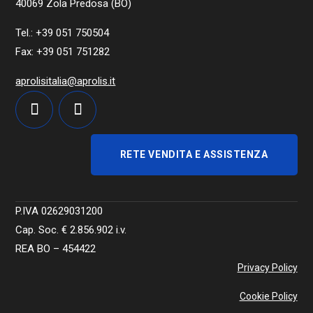
40069 Zola Predosa (BO)
Tel.: +39 051 750504
Fax: +39 051 751282
aprolisitalia@aprolis.it
RETE VENDITA E ASSISTENZA
P.IVA 02629031200
Cap. Soc. €
2.856.902
i.v.
REA BO – 454422
Privacy Policy
Cookie Policy