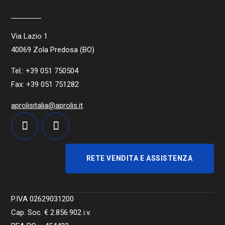
Via Lazio 1
40069 Zola Predosa (BO)
Tel.: +39 051 750504
Fax: +39 051 751282
aprolisitalia@aprolis.it
RETE VENDITA E ASSISTENZA
P.IVA 02629031200
Cap. Soc. €
2.856.902
i.v.