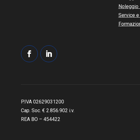
Noleggio
Service e
Formazio
P.IVA 02629031200
Cap. Soc. €
2.856.902
i.v.
REA BO – 454422