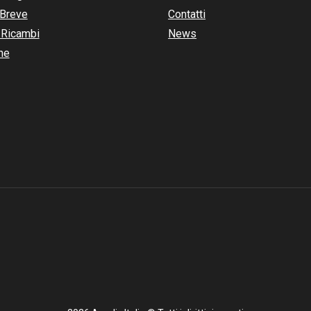
 Breve
Contatti
 Ricambi
News
ne