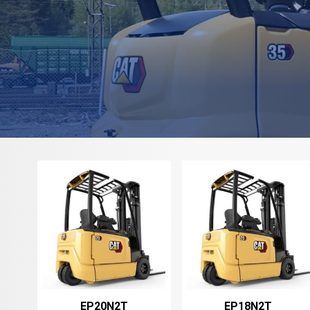
EP20N2T
EP18N2T