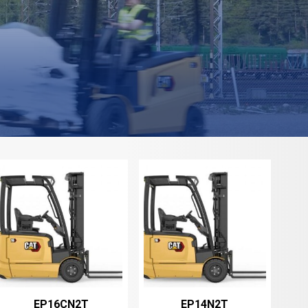
EP16CN2T
EP14N2T