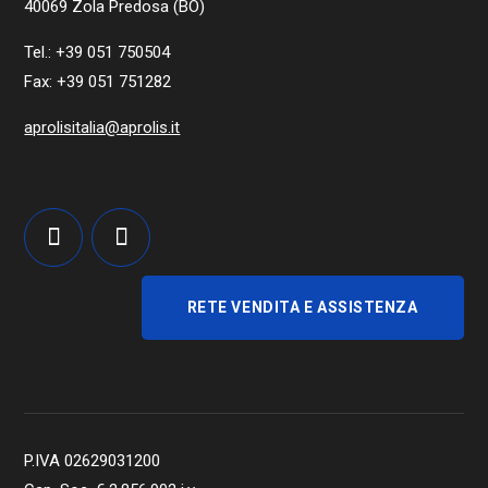
40069 Zola Predosa (BO)
Tel.: +39 051 750504
Fax: +39 051 751282
aprolisitalia@aprolis.it
RETE VENDITA E ASSISTENZA
P.IVA 02629031200